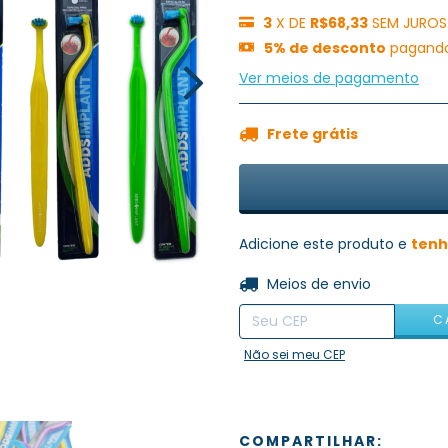
3
X DE
R$68,33
SEM JUROS
5% de desconto
pagando
Ver meios de pagamento
Frete grátis
Adicione este produto e
tenh
Entregas para o CEP:
Meios de envio
C
Não sei meu CEP
COMPARTILHAR: