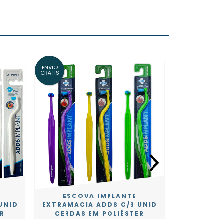
ENVIO
GRÁTIS
ESCOVA IMPLANTE
UNID
EXTRAMACIA ADDS C/3 UNID
ESCOV
ER
CERDAS EM POLIÉSTER
IMPLA